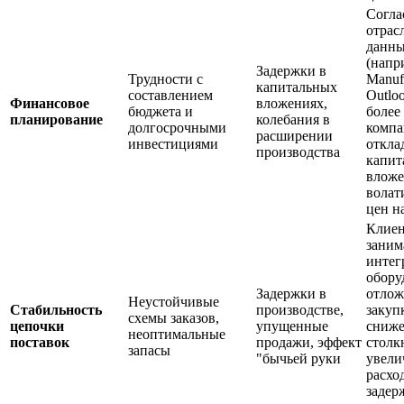
Согла
отрас
данн
(напр
Задержки в
Трудности с
Manuf
капитальных
составлением
Outloo
Финансовое
вложениях,
бюджета и
более
планирование
колебания в
долгосрочными
комп
расширении
инвестициями
откла
производства
капит
вложе
волат
цен н
Клиен
зани
интег
обору
Задержки в
отлож
Неустойчивые
Стабильность
производстве,
закуп
схемы заказов,
цепочки
упущенные
сниже
неоптимальные
поставок
продажи, эффект
столк
запасы
"бычьей руки
увели
расхо
задер