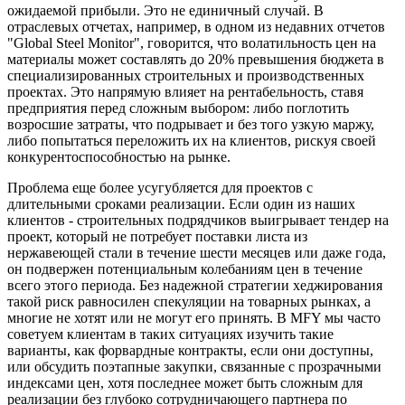
ожидаемой прибыли. Это не единичный случай. В
отраслевых отчетах, например, в одном из недавних отчетов
"Global Steel Monitor", говорится, что волатильность цен на
материалы может составлять до 20% превышения бюджета в
специализированных строительных и производственных
проектах. Это напрямую влияет на рентабельность, ставя
предприятия перед сложным выбором: либо поглотить
возросшие затраты, что подрывает и без того узкую маржу,
либо попытаться переложить их на клиентов, рискуя своей
конкурентоспособностью на рынке.
Проблема еще более усугубляется для проектов с
длительными сроками реализации. Если один из наших
клиентов - строительных подрядчиков выигрывает тендер на
проект, который не потребует поставки листа из
нержавеющей стали в течение шести месяцев или даже года,
он подвержен потенциальным колебаниям цен в течение
всего этого периода. Без надежной стратегии хеджирования
такой риск равносилен спекуляции на товарных рынках, а
многие не хотят или не могут его принять. В MFY мы часто
советуем клиентам в таких ситуациях изучить такие
варианты, как форвардные контракты, если они доступны,
или обсудить поэтапные закупки, связанные с прозрачными
индексами цен, хотя последнее может быть сложным для
реализации без глубоко сотрудничающего партнера по