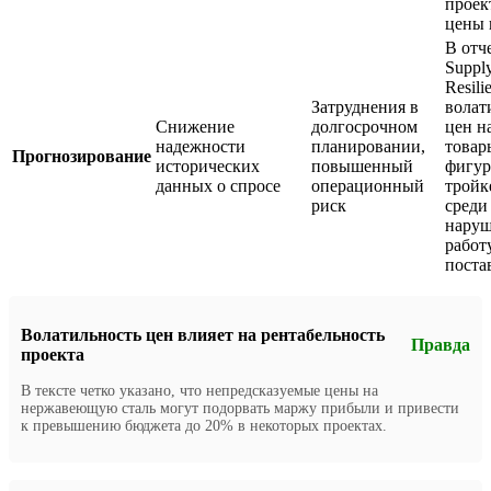
проект
цены 
В отч
Suppl
Resili
Затруднения в
волат
Снижение
долгосрочном
цен н
надежности
планировании,
товар
Прогнозирование
исторических
повышенный
фигур
данных о спросе
операционный
тройк
риск
среди
нару
работ
поста
Волатильность цен влияет на рентабельность
Правда
проекта
В тексте четко указано, что непредсказуемые цены на
нержавеющую сталь могут подорвать маржу прибыли и привести
к превышению бюджета до 20% в некоторых проектах.