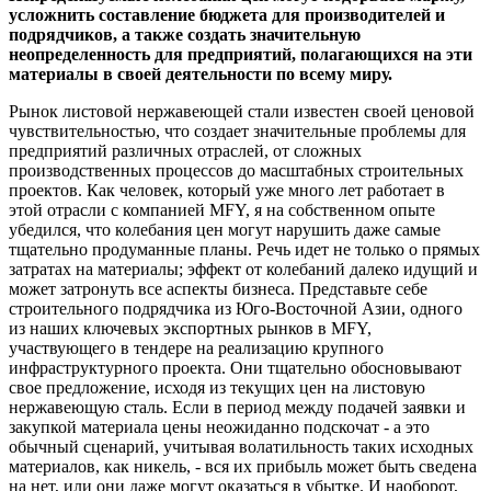
усложнить составление бюджета для производителей и
подрядчиков, а также создать значительную
неопределенность для предприятий, полагающихся на эти
материалы в своей деятельности по всему миру.
Рынок листовой нержавеющей стали известен своей ценовой
чувствительностью, что создает значительные проблемы для
предприятий различных отраслей, от сложных
производственных процессов до масштабных строительных
проектов. Как человек, который уже много лет работает в
этой отрасли с компанией MFY, я на собственном опыте
убедился, что колебания цен могут нарушить даже самые
тщательно продуманные планы. Речь идет не только о прямых
затратах на материалы; эффект от колебаний далеко идущий и
может затронуть все аспекты бизнеса. Представьте себе
строительного подрядчика из Юго-Восточной Азии, одного
из наших ключевых экспортных рынков в MFY,
участвующего в тендере на реализацию крупного
инфраструктурного проекта. Они тщательно обосновывают
свое предложение, исходя из текущих цен на листовую
нержавеющую сталь. Если в период между подачей заявки и
закупкой материала цены неожиданно подскочат - а это
обычный сценарий, учитывая волатильность таких исходных
материалов, как никель, - вся их прибыль может быть сведена
на нет, или они даже могут оказаться в убытке. И наоборот,