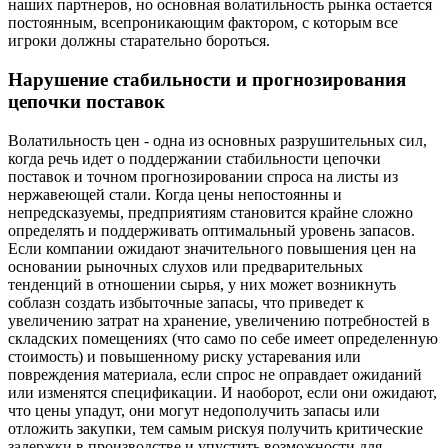
наших партнеров, но основная волатильность рынка остается
постоянным, всепроникающим фактором, с которым все
игроки должны старательно бороться.
Нарушение стабильности и прогнозирования
цепочки поставок
Волатильность цен - одна из основных разрушительных сил,
когда речь идет о поддержании стабильности цепочки
поставок и точном прогнозировании спроса на листы из
нержавеющей стали. Когда цены непостоянны и
непредсказуемы, предприятиям становится крайне сложно
определять и поддерживать оптимальный уровень запасов.
Если компании ожидают значительного повышения цен на
основании рыночных слухов или предварительных
тенденций в отношении сырья, у них может возникнуть
соблазн создать избыточные запасы, что приведет к
увеличению затрат на хранение, увеличению потребностей в
складских помещениях (что само по себе имеет определенную
стоимость) и повышенному риску устаревания или
повреждения материала, если спрос не оправдает ожиданий
или изменятся спецификации. И наоборот, если они ожидают,
что цены упадут, они могут недополучить запасы или
отложить закупки, тем самым рискуя получить критические
задержки в производстве и упустить возможности для