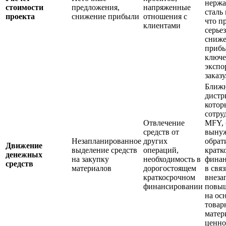
нерж
стоимости
предложения,
напряженные
сталь
проекта
снижение прибыли
отношения с
что п
клиентами
серье
сниж
прибы
ключ
экспо
заказу
Ближ
дистр
кото
сотру
Отвлечение
MFY,
средств от
выну
Незапланированное
других
обрат
Движение
выделение средств
операций,
кратк
денежных
на закупку
необходимость в
финан
средств
материалов
дорогостоящем
в связ
краткосрочном
внез
финансировании
повы
на ос
товар
матер
ценно