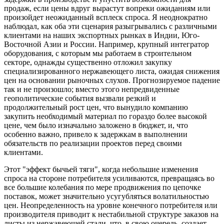
продаж, если цены вдруг вырастут вопреки ожиданиям или
произойдет неожиданный всплеск спроса. Я неоднократно
наблюдал, как оба эти сценария разыгрывались с различными
клиентами на наших экспортных рынках в Индии, Юго-
Восточной Азии и России. Например, крупный интегратор
оборудования, с которым мы работаем в строительном
секторе, однажды существенно отложил закупку
специализированного нержавеющего листа, ожидая снижения
цен на основании рыночных слухов. Прогнозируемое падение
так и не произошло; вместо этого непредвиденные
геополитические события вызвали резкий и
продолжительный рост цен, что вынудило компанию
закупить необходимый материал по гораздо более высокой
цене, чем было изначально заложено в бюджет, и, что
особенно важно, привело к задержкам в выполнении
обязательств по реализации проектов перед своими
клиентами.
Этот "эффект бычьей тяги", когда небольшие изменения
спроса на стороне потребителя усиливаются, превращаясь во
все большие колебания по мере продвижения по цепочке
поставок, может значительно усугубляться волатильностью
цен. Неопределенность на уровне конечного потребителя или
производителя приводит к нестабильной структуре заказов на
листы из нержавеющей стали, что, в свою очередь, создает