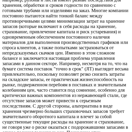
хранения, обработки и сроков годности по сравнению с
готовыми трубами или изделиями на заказ. Многие компании
постоянно пытаются найти тонкий баланс между
противоречивыми целями минимизации затрат на хранение
запасов (которые включают в себя расходы на хранение,
страхование, привлечение капитала и риск устаревания) и
одновременным обеспечением постоянного наличия
материалов для выполнения производственных графиков или
спроса клиентов, а также попытками застраховаться от
непредсказуемых скачков цен. Именно в этом сложном
балансе и заключается настоящая проблема управления
запасами в данном секторе. Например, несмотря на то, что на
бумаге система поставок "точно в срок" (JIT) выглядит весьма
привлекательно, поскольку позволяет резко снизить затраты
на складские запасы, ее практическая жизнеспособность на
рынке, подверженном перебоям в поставках и значительным
колебаниям цен, часто ставится под сомнение, особенно для
критически важных компонентов из нержавеющей стали, где
отсутствие запасов может привести к серьезным
последствиям. С другой стороны, альтернатива в виде
хранения чрезмерно больших страховочных запасов требует
значительного оборотного капитала и влечет за собой
существенные текущие расходы на хранение и страхование,
не говоря уже о риске оказаться с подорожавшими запасами в