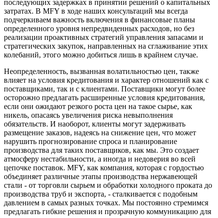
последующих задержках в принятии решений о капитальных
затратах. В MFY в ходе наших консультаций мы всегда
подчеркиваем важность включения в финансовые планы
определенного уровня непредвиденных расходов, но без
реализации проактивных стратегий управления запасами и
стратегических закупок, направленных на сглаживание этих
колебаний, этого можно добиться лишь в крайнем случае.
Неопределенность, вызванная волатильностью цен, также
влияет на условия кредитования и характер отношений как с
поставщиками, так и с клиентами. Поставщики могут более
осторожно предлагать расширенные условия кредитования,
если они ожидают резкого роста цен на такое сырье, как
никель, опасаясь увеличения риска невыполнения
обязательств. И наоборот, клиенты могут задерживать
размещение заказов, надеясь на снижение цен, что может
нарушить прогнозирование спроса и планирование
производства для таких поставщиков, как мы. Это создает
атмосферу нестабильности, а иногда и недоверия во всей
цепочке поставок. MFY, как компания, которая с гордостью
объединяет различные этапы производства нержавеющей
стали - от торговли сырьем и обработки холодного проката до
производства труб и экспорта, - сталкивается с подобным
давлением в самых разных точках. Мы постоянно стремимся
предлагать гибкие решения и прозрачную коммуникацию для