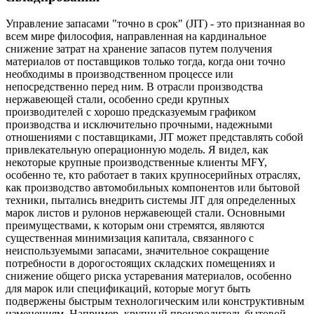
Управление запасами "точно в срок" (JIT) - это признанная во
всем мире философия, направленная на кардинальное
снижение затрат на хранение запасов путем получения
материалов от поставщиков только тогда, когда они точно
необходимы в производственном процессе или
непосредственно перед ним. В отрасли производства
нержавеющей стали, особенно среди крупных
производителей с хорошо предсказуемым графиком
производства и исключительно прочными, надежными
отношениями с поставщиками, JIT может представлять собой
привлекательную операционную модель. Я видел, как
некоторые крупные производственные клиенты MFY,
особенно те, кто работает в таких крупносерийных отраслях,
как производство автомобильных компонентов или бытовой
техники, пытались внедрить системы JIT для определенных
марок листов и рулонов нержавеющей стали. Основными
преимуществами, к которым они стремятся, являются
существенная минимизация капитала, связанного с
неиспользуемыми запасами, значительное сокращение
потребности в дорогостоящих складских помещениях и
снижение общего риска устаревания материалов, особенно
для марок или спецификаций, которые могут быть
подвержены быстрым технологическим или конструктивным
изменениям. Например, крупный производитель бытовой