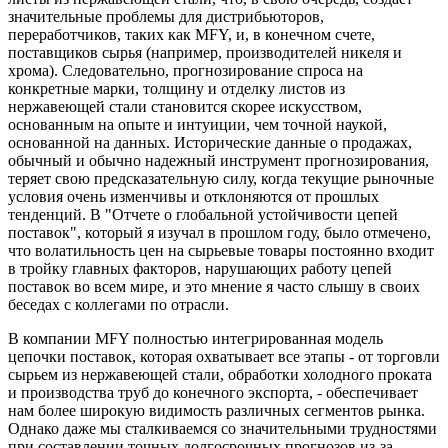
значительные проблемы для дистрибьюторов,
переработчиков, таких как MFY, и, в конечном счете,
поставщиков сырья (например, производителей никеля и
хрома). Следовательно, прогнозирование спроса на
конкретные марки, толщину и отделку листов из
нержавеющей стали становится скорее искусством,
основанным на опыте и интуиции, чем точной наукой,
основанной на данных. Исторические данные о продажах,
обычный и обычно надежный инструмент прогнозирования,
теряет свою предсказательную силу, когда текущие рыночные
условия очень изменчивы и отклоняются от прошлых
тенденций. В "Отчете о глобальной устойчивости цепей
поставок", который я изучал в прошлом году, было отмечено,
что волатильность цен на сырьевые товары постоянно входит
в тройку главных факторов, нарушающих работу цепей
поставок во всем мире, и это мнение я часто слышу в своих
беседах с коллегами по отрасли.
В компании MFY полностью интегрированная модель
цепочки поставок, которая охватывает все этапы - от торговли
сырьем из нержавеющей стали, обработки холодного проката
и производства труб до конечного экспорта, - обеспечивает
нам более широкую видимость различных сегментов рынка.
Однако даже мы сталкиваемся со значительными трудностями
при составлении точных долгосрочных прогнозов из-за