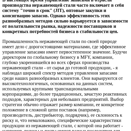
производства нержавеющей стали часто включает в себя
систему "точно в срок" (JIT), оптовые закупки и
консигнацию запасов. Однако эффективность этих
разнообразных методов сильно варьируется в зависимости
от волатильности рынка, надежности поставщиков и
конкретных потребностей бизнеса в стабильности цен.
Промышленность нержавеющей стали по своей природе
имеет дело с дорогостоящими материалами, где эффективное
управление запасами имеет первостепенное значение. Будучи
директором по глобальному бизнесу в MFY, компании,
глубоко укоренившейся во всех сферах производства
нержавеющей стали - от сырья до готовой продукции, - я
наблюдал широкий спектр методов управления запасами
среди наших разнообразных клиентов. Они варьируются от
высокотехнологичных, основанных на данных систем,
используемых крупными транснациональными
корпорациями, до более традиционных, зачастую реактивных
подходов, характерных для небольших предприятий. Выбор
стратегии обычно отражает размер компании, ее конкретное
положение в сложной цепи поставок (например,
производитель, дистрибьютор, подрядчик), ее склонность к
риску и, что немаловажно, специфические характеристики
продукции из нержавеющей стали, с которой она работает -
например, рулоны и листы имеют разные последствия для