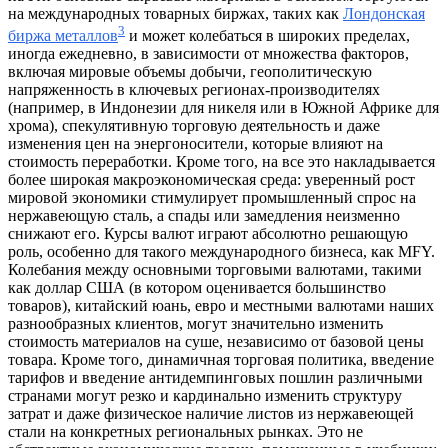
на международных товарных биржах, таких как
Лондонская
3
биржа металлов
и может колебаться в широких пределах,
иногда ежедневно, в зависимости от множества факторов,
включая мировые объемы добычи, геополитическую
напряженность в ключевых регионах-производителях
(например, в Индонезии для никеля или в Южной Африке для
хрома), спекулятивную торговую деятельность и даже
изменения цен на энергоносители, которые влияют на
стоимость переработки. Кроме того, на все это накладывается
более широкая макроэкономическая среда: уверенный рост
мировой экономики стимулирует промышленный спрос на
нержавеющую сталь, а спады или замедления неизменно
снижают его. Курсы валют играют абсолютно решающую
роль, особенно для такого международного бизнеса, как MFY.
Колебания между основными торговыми валютами, такими
как доллар США (в котором оценивается большинство
товаров), китайский юань, евро и местными валютами наших
разнообразных клиентов, могут значительно изменить
стоимость материалов на суше, независимо от базовой цены
товара. Кроме того, динамичная торговая политика, введение
тарифов и введение антидемпинговых пошлин различными
странами могут резко и кардинально изменить структуру
затрат и даже физическое наличие листов из нержавеющей
стали на конкретных региональных рынках. Это не