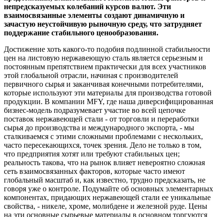
непредсказуемых колебаний курсов валют. Эти
взаимосвязанные элементы создают динамичную и
зачастую неустойчивую рыночную среду, что затрудняет
поддержание стабильного ценообразования.
Достижение хоть какого-то подобия подлинной стабильности
цен на листовую нержавеющую сталь является серьезным и
постоянным препятствием практически для всех участников
этой глобальной отрасли, начиная с производителей
первичного сырья и заканчивая конечными потребителями,
которые используют эти материалы для производства готовой
продукции. В компании MFY, где наша диверсифицированная
бизнес-модель подразумевает участие во всей цепочке
поставок нержавеющей стали - от торговли и переработки
сырья до производства и международного экспорта, - мы
сталкиваемся с этими сложными проблемами с нескольких,
часто пересекающихся, точек зрения. Дело не только в том,
что предприятия хотят или требуют стабильных цен;
реальность такова, что на рынок влияет невероятно сложная
сеть взаимосвязанных факторов, которые часто имеют
глобальный масштаб и, как известно, трудно предсказать, не
говоря уже о контроле. Подумайте об основных элементарных
компонентах, придающих нержавеющей стали ее уникальные
свойства, - никеле, хроме, молибдене и железной руде. Цены
на эти основные сырьевые материалы в основном торгуются