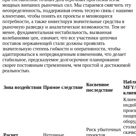
мощных внешних рыночных сил. Мы стараемся смягчить эту
неопределенность, поддерживая очень тесную связь с нашими
клиентами, чтобы понять их проекты и меняющиеся
потребности, а также инвестируя значительные средства в
рыночную разведку и аналитические возможности. Тем не
менее, фундаментальная нестабильность, вызванная
колебаниями цен, означает, что все участники цепочки
поставок нержавеющей стали должны проявлять
значительную степень гибкости и оперативности, чтобы
адаптироваться к непредвиденным изменениям, что делает
стабильное, предсказуемое долгосрочное планирование
скорее постоянным стремлением, чем простой и достижимой
реальностью.
Набл
Косвенное
Зона воздействия
Прямое следствие
MFY/
последствие
клие
Клиен
инди
произ
пище
обору
столк
Риск убыточных
скачк
Расчет
Неточные
проектов,